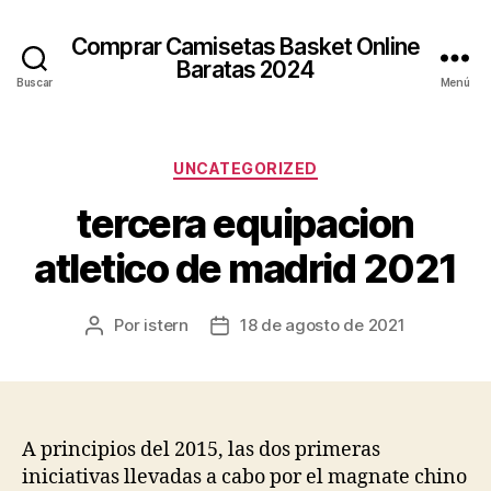
Comprar Camisetas Basket Online
Baratas 2024
Buscar
Menú
Categorías
UNCATEGORIZED
tercera equipacion
atletico de madrid 2021
Por
istern
18 de agosto de 2021
Autor
Fecha
de
de
la
la
entrada
entrada
A principios del 2015, las dos primeras
iniciativas llevadas a cabo por el magnate chino