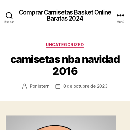
Comprar Camisetas Basket Online
Baratas 2024
Buscar
Menú
Categorías
UNCATEGORIZED
camisetas nba navidad
2016
Por
istern
8 de octubre de 2023
Autor
Fecha
de
de
la
la
entrada
entrada