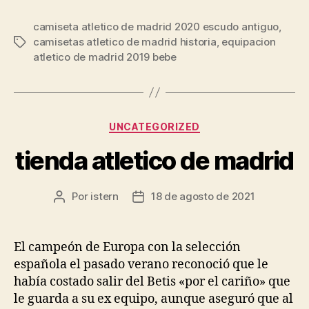
camiseta atletico de madrid 2020 escudo antiguo
,
camisetas atletico de madrid historia
,
equipacion
Etiquetas
atletico de madrid 2019 bebe
Categorías
UNCATEGORIZED
tienda atletico de madrid
Por
istern
18 de agosto de 2021
Autor
Fecha
de
de
la
la
entrada
entrada
El campeón de Europa con la selección
española el pasado verano reconoció que le
había costado salir del Betis «por el cariño» que
le guarda a su ex equipo, aunque aseguró que al