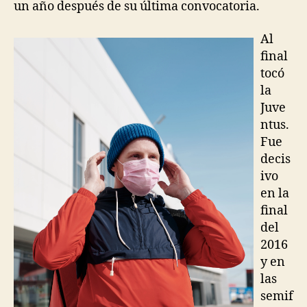
un año después de su última convocatoria.
Al
final
tocó
la
Juve
ntus.
Fue
decis
ivo
en la
final
del
2016
y en
las
semif