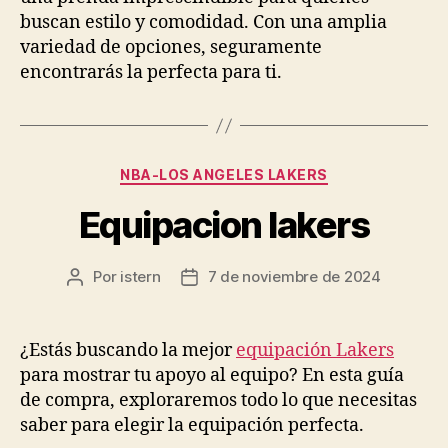
buscan estilo y comodidad. Con una amplia
variedad de opciones, seguramente
encontrarás la perfecta para ti.
Categorías
NBA-LOS ANGELES LAKERS
Equipacion lakers
Por
istern
7 de noviembre de 2024
Autor
Fecha
de
de
la
la
entrada
entrada
¿Estás buscando la mejor
equipación Lakers
para mostrar tu apoyo al equipo? En esta guía
de compra, exploraremos todo lo que necesitas
saber para elegir la equipación perfecta.