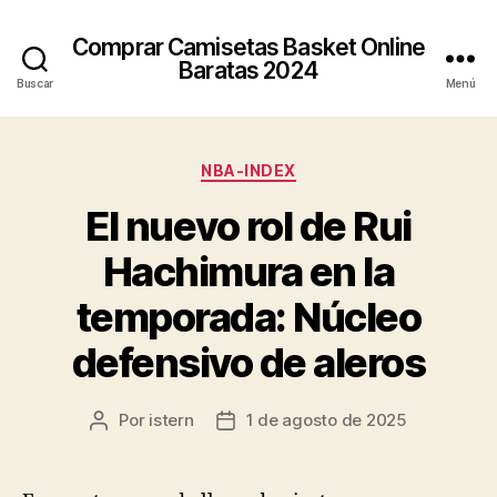
Comprar Camisetas Basket Online
Baratas 2024
Buscar
Menú
Categorías
NBA-INDEX
El nuevo rol de Rui
Hachimura en la
temporada: Núcleo
defensivo de aleros
Por
istern
1 de agosto de 2025
Autor
Fecha
de
de
la
la
entrada
entrada