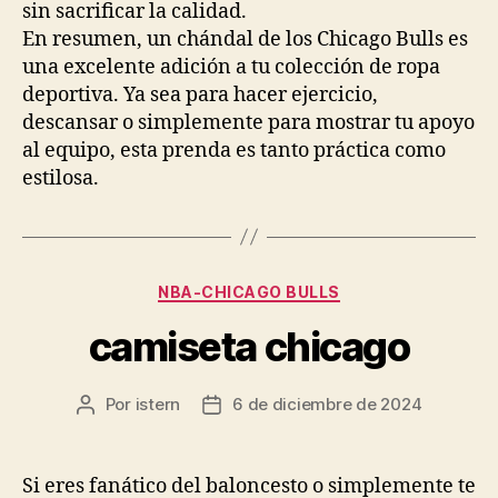
sin sacrificar la calidad.
En resumen, un chándal de los Chicago Bulls es
una excelente adición a tu colección de ropa
deportiva. Ya sea para hacer ejercicio,
descansar o simplemente para mostrar tu apoyo
al equipo, esta prenda es tanto práctica como
estilosa.
Categorías
NBA-CHICAGO BULLS
camiseta chicago
Por
istern
6 de diciembre de 2024
Autor
Fecha
de
de
la
la
entrada
entrada
Si eres fanático del baloncesto o simplemente te