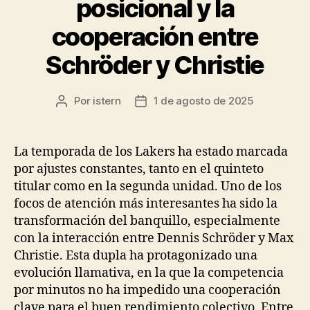
posicional y la
cooperación entre
Schröder y Christie
Por
istern
1 de agosto de 2025
Autor
Fecha
de
de
la
la
entrada
entrada
La temporada de los Lakers ha estado marcada
por ajustes constantes, tanto en el quinteto
titular como en la segunda unidad. Uno de los
focos de atención más interesantes ha sido la
transformación del banquillo, especialmente
con la interacción entre Dennis Schröder y Max
Christie. Esta dupla ha protagonizado una
evolución llamativa, en la que la competencia
por minutos no ha impedido una cooperación
clave para el buen rendimiento colectivo. Entre