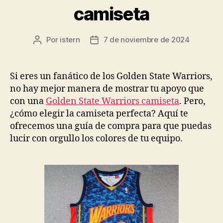
camiseta
Por
istern
7 de noviembre de 2024
Autor
Fecha
de
de
la
la
entrada
entrada
Si eres un fanático de los Golden State Warriors,
no hay mejor manera de mostrar tu apoyo que
con una
Golden State Warriors camiseta
. Pero,
¿cómo elegir la camiseta perfecta? Aquí te
ofrecemos una guía de compra para que puedas
lucir con orgullo los colores de tu equipo.