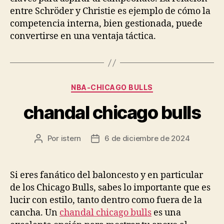
entre Schröder y Christie es ejemplo de cómo la
competencia interna, bien gestionada, puede
convertirse en una ventaja táctica.
Categorías
NBA-CHICAGO BULLS
chandal chicago bulls
Por
istern
6 de diciembre de 2024
Autor
Fecha
de
de
la
la
entrada
entrada
Si eres fanático del baloncesto y en particular
de los Chicago Bulls, sabes lo importante que es
lucir con estilo, tanto dentro como fuera de la
cancha. Un
chandal chicago bulls
es una