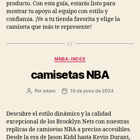
producto. Con esta guía, estarás listo para
mostrar tu apoyo al equipo con estilo y
confianza. ¡Ve a tu tienda favorita y elige la
camiseta que más te represente!
Categorías
MNBA-INDEX
camisetas NBA
Por
istern
19 de junio de 2024
Autor
Fecha
de
de
la
la
entrada
entrada
Descubre el estilo dinámico y la calidad
excepcional de los Brooklyn Nets con nuestras
replicas de camisetas NBA a precios accesibles.
Desde la era de Jason Kidd hasta Kevin Durant,