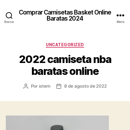
Comprar Camisetas Basket Online
Baratas 2024
Buscar
Menú
Categorías
UNCATEGORIZED
2022 camiseta nba
baratas online
Por
istern
8 de agosto de 2022
Autor
Fecha
de
de
la
la
entrada
entrada