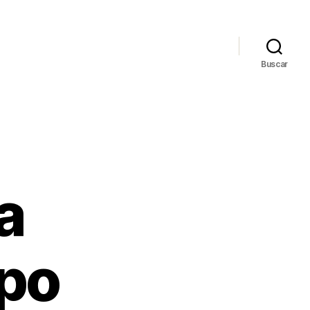
Buscar
a
po