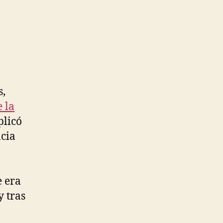
s,
 la
plicó
cia
e era
 tras