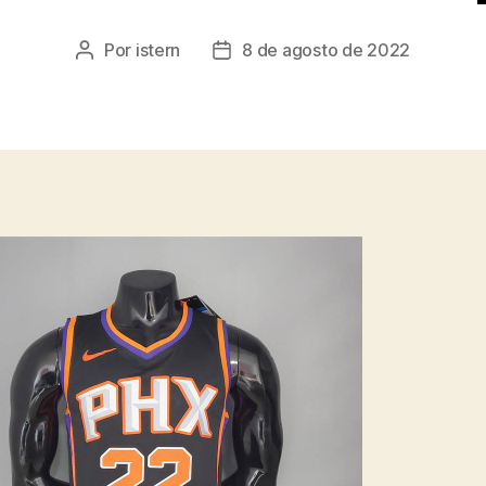
Por
istern
8 de agosto de 2022
Autor
Fecha
de
de
la
la
entrada
entrada