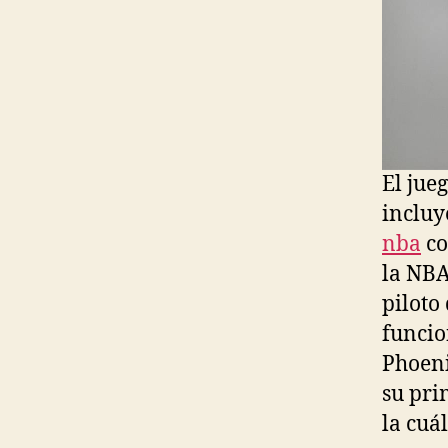
El jueg
incluy
nba
co
la NB
piloto
funcio
Phoeni
su pri
la cuá