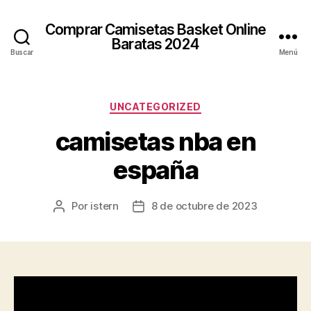
Comprar Camisetas Basket Online
Baratas 2024
Buscar
Menú
Categorías
UNCATEGORIZED
camisetas nba en
españa
Por
istern
8 de octubre de 2023
Autor
Fecha
de
de
la
la
entrada
entrada