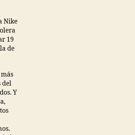
a Nike
olera
ar 19
la de
o más
 del
dos. Y
a,
tos
nos.