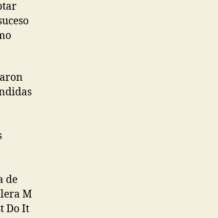
ptar
suceso
omo
iaron
endidas
s
a de
olera M
 Do It