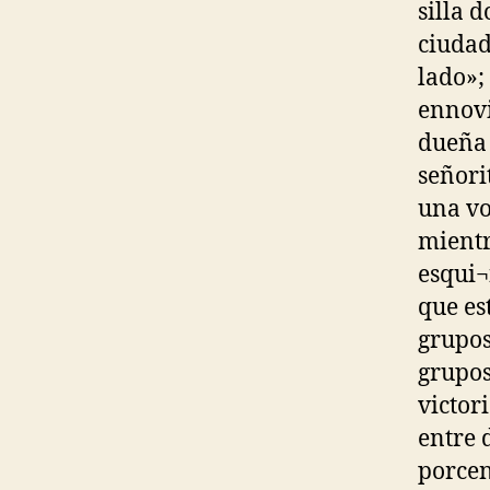
silla 
ciudad
lado»;
ennovi
dueña 
señori
una vo
mientr
esqui¬
que es
grupos
grupos
victor
entre 
porcen