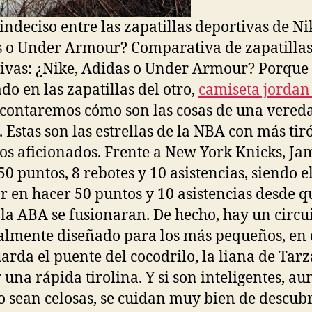
 indeciso entre las zapatillas deportivas de Ni
 o Under Armour? Comparativa de zapatilla
ivas: ¿Nike, Adidas o Under Armour? Porque
ado en las zapatillas del otro,
camiseta jordan
 contaremos cómo son las cosas de una vereda
a. Estas son las estrellas de la NBA con más tir
los aficionados. Frente a New York Knicks, Ja
50 puntos, 8 rebotes y 10 asistencias, siendo el
r en hacer 50 puntos y 10 asistencias desde q
la ABA se fusionaran. De hecho, hay un circu
almente diseñado para los más pequeños, en 
uarda el puente del cocodrilo, la liana de Tarz
y una rápida tirolina. Y si son inteligentes, au
 sean celosas, se cuidan muy bien de descubr