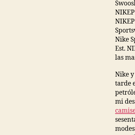
Swoosh
NIKEPo
NIKEPo
Sports
Nike S
Est. N
las ma
Nike y
tarde 
petról
mi des
camise
sesent
modest