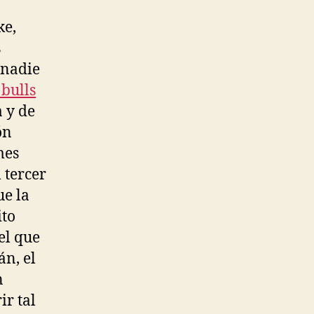
ke,
s
 nadie
 bulls
 y de
ón
mes
 tercer
ue la
ito
el que
án, el
n
ir tal