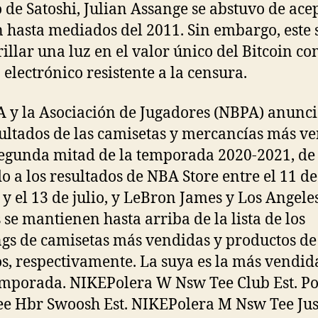
 de Satoshi, Julian Assange se abstuvo de ace
n hasta mediados del 2011. Sin embargo, este 
rillar una luz en el valor único del Bitcoin c
 electrónico resistente a la censura.
 y la Asociación de Jugadores (NBPA) anunc
sultados de las camisetas y mercancías más v
segunda mitad de la temporada 2020-2021, de
o a los resultados de NBA Store entre el 11 de
y el 13 de julio, y LeBron James y Los Angele
 se mantienen hasta arriba de la lista de los
gs de camisetas más vendidas y productos de
s, respectivamente. La suya es la más vendid
emporada. NIKEPolera W Nsw Tee Club Est. P
e Hbr Swoosh Est. NIKEPolera M Nsw Tee Just