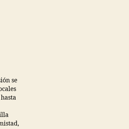
sión se
ocales
 hasta
illa
amistad,