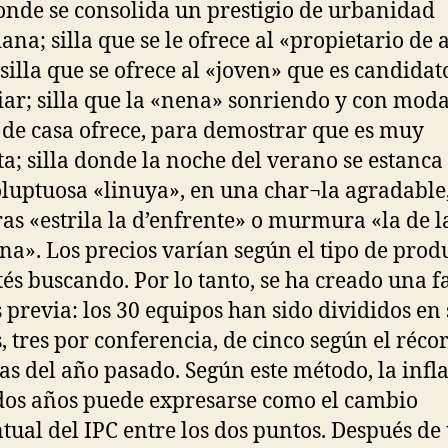
donde se consolida un prestigio de urbanidad
ana; silla que se le ofrece al «propietario de a
 silla que se ofrece al «joven» que es candidat
ar; silla que la «nena» sonriendo y con moda
de casa ofrece, para demostrar que es muy
ta; silla donde la noche del verano se estanca
luptuosa «linuya», en una char¬la agradable
as «estrila la d’enfrente» o murmura «la de l
na». Los precios varían según el tipo de prod
tés buscando. Por lo tanto, se ha creado una f
 previa: los 30 equipos han sido divididos en 
, tres por conferencia, de cinco según el réco
ias del año pasado. Según este método, la infl
dos años puede expresarse como el cambio
tual del IPC entre los dos puntos. Después de