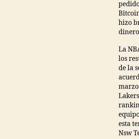
pedido
Bitcoi
hizo b
dinero
La NBA
los re
de la 
acuerd
marzo 
Lakers
rankin
equipo
esta t
Nsw Te