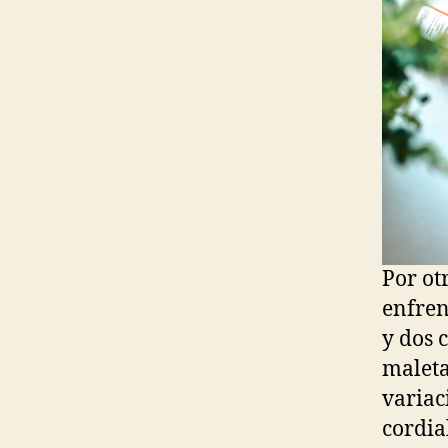
Por ot
enfren
y dos 
maleta
variac
cordial