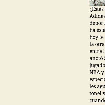
¿Estás
Adidas
deport
ha est
hoy te
la otr
entre 
anotó 
jugado
NBA y 
especi
les ag
tonel 
cuando