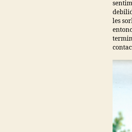
sentim
debili
les sor
entonc
termin
contac