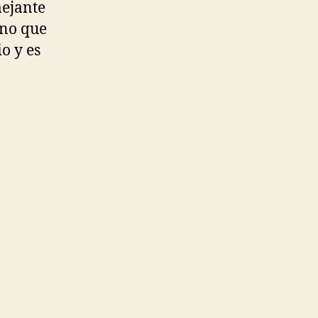
mejante
ano que
io y es