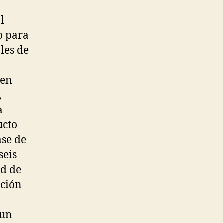
l
o para
les de
 en
,
a
ucto
ase de
seis
rd de
ación
 un