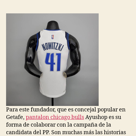
de
de
la
la
entrada
entrada
Para este fundador, que es concejal popular en
Getafe,
pantalon chicago bulls
Ayushop es su
forma de colaborar con la campaña de la
candidata del PP. Son muchas más las historias