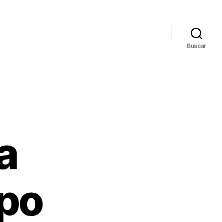
Buscar
a
po