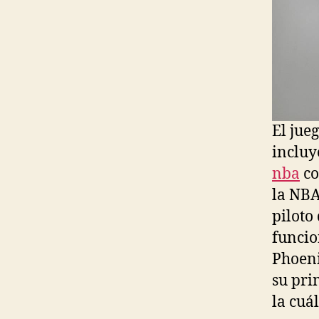
El jueg
incluy
nba
co
la NB
piloto
funcio
Phoeni
su pri
la cuá