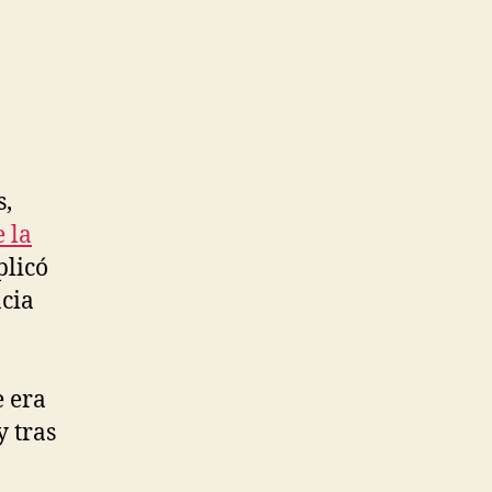
s,
 la
plicó
cia
e era
 tras