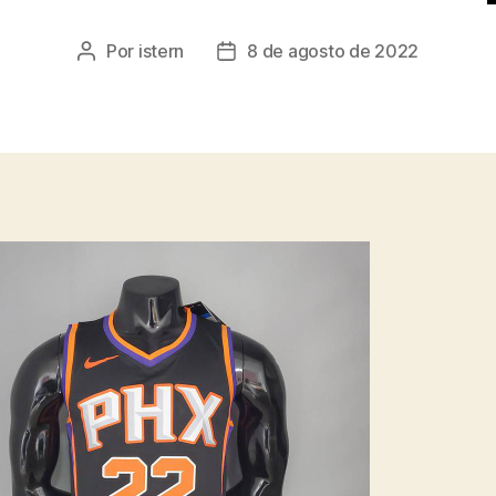
Por
istern
8 de agosto de 2022
Autor
Fecha
de
de
la
la
entrada
entrada