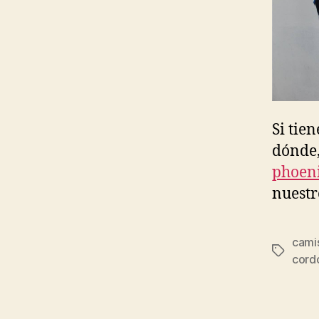
Si tie
dónde,
phoeni
nuestr
cami
Etiqueta
cord