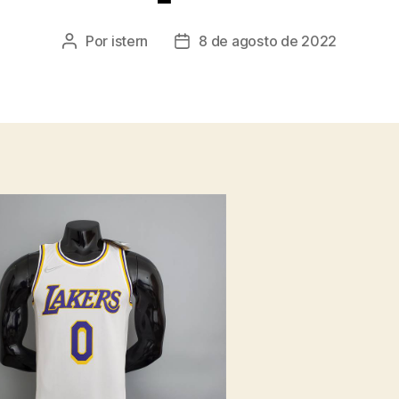
Por
istern
8 de agosto de 2022
Autor
Fecha
de
de
la
la
entrada
entrada