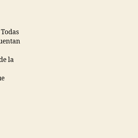
. Todas
cuentan
de la
ue