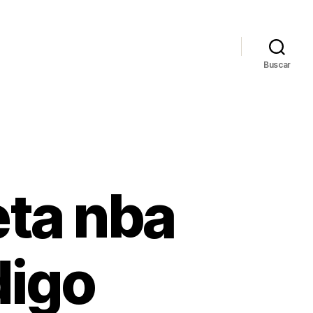
Buscar
ta nba
digo