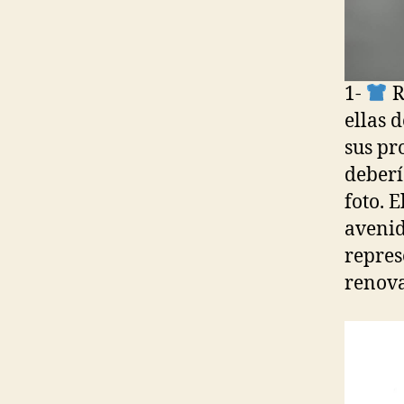
1-
R
ellas 
sus pr
deberí
foto. 
avenid
repres
renova