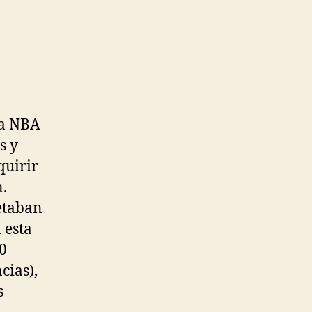
la NBA
s y
quirir
.
etaban
 esta
0
cias),
s