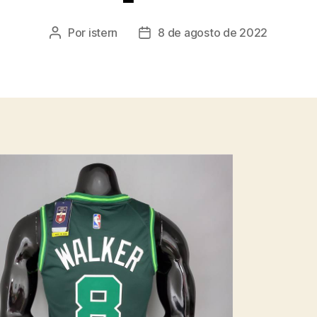
Por
istern
8 de agosto de 2022
Autor
Fecha
de
de
la
la
entrada
entrada