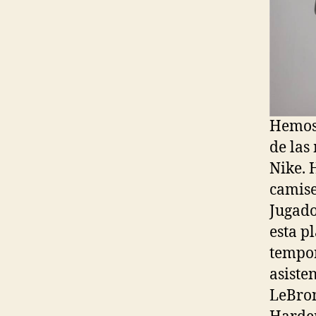
Hemos 
de las
Nike. 
camise
Jugado
esta p
tempor
asiste
LeBron