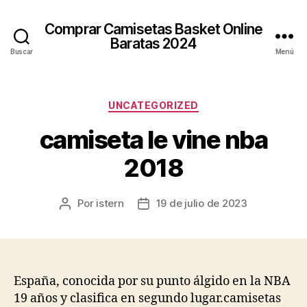
Comprar Camisetas Basket Online
Baratas 2024
Buscar
Menú
Categorías
UNCATEGORIZED
camiseta le vine nba
2018
Por
istern
19 de julio de 2023
Autor
Fecha
de
de
la
la
entrada
entrada
España, conocida por su punto álgido en la NBA
19 años y clasifica en segundo lugar.camisetas