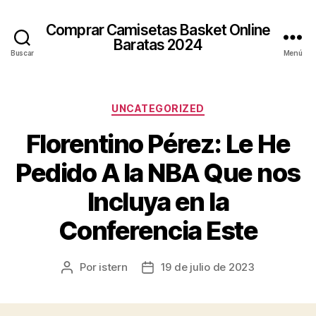
Comprar Camisetas Basket Online
Baratas 2024
Buscar
Menú
Categorías
UNCATEGORIZED
Florentino Pérez: Le He
Pedido A la NBA Que nos
Incluya en la
Conferencia Este
Por
istern
19 de julio de 2023
Autor
Fecha
de
de
la
la
entrada
entrada