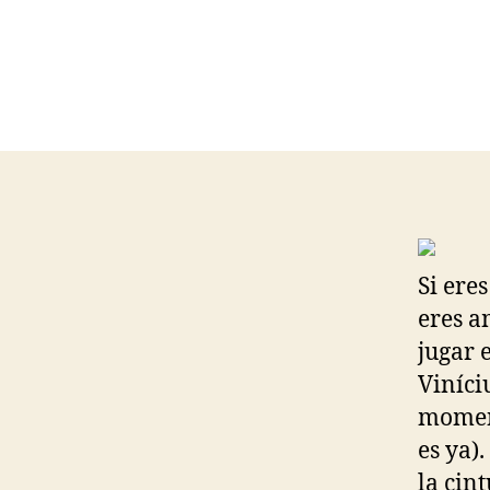
Si ere
eres a
jugar 
Viníci
moment
es ya)
la cin