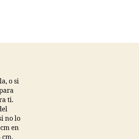
a, o si
 para
a ti.
del
i no lo
2 cm en
8 cm.