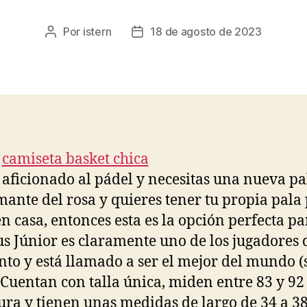
Por
istern
18 de agosto de 2023
Autor
Fecha
de
de
la
la
entrada
entrada
s aficionado al pádel y necesitas una nueva pal
mante del rosa y quieres tener tu propia pala
en casa, entonces esta es la opción perfecta par
us Júnior es claramente uno de los jugadores 
o y está llamado a ser el mejor del mundo (s
. Cuentan con talla única, miden entre 83 y 9
tura y tienen unas medidas de largo de 34 a 3