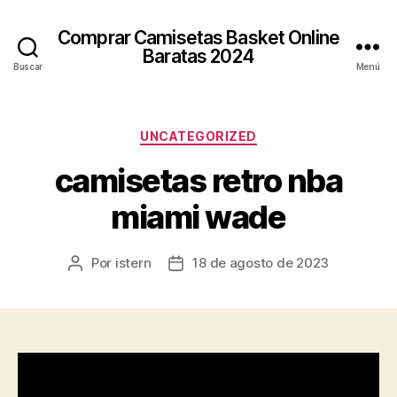
Comprar Camisetas Basket Online
Baratas 2024
Buscar
Menú
Categorías
UNCATEGORIZED
camisetas retro nba
miami wade
Por
istern
18 de agosto de 2023
Autor
Fecha
de
de
la
la
entrada
entrada