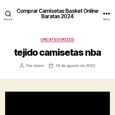
Comprar Camisetas Basket Online
Baratas 2024
Buscar
Menú
Categorías
UNCATEGORIZED
tejido camisetas nba
Por
istern
18 de agosto de 2023
Autor
Fecha
de
de
la
la
entrada
entrada