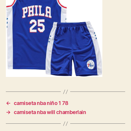
←
camiseta nba niño 1 78
→
camiseta nba will chamberlain