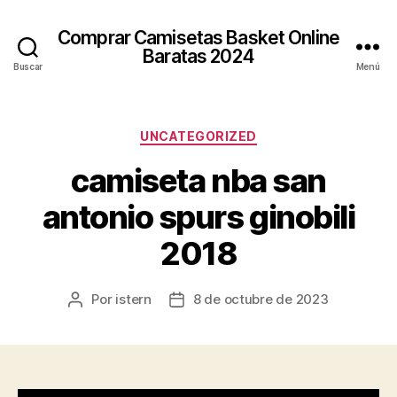
Comprar Camisetas Basket Online
Baratas 2024
Buscar
Menú
Categorías
UNCATEGORIZED
camiseta nba san
antonio spurs ginobili
2018
Por
istern
8 de octubre de 2023
Autor
Fecha
de
de
la
la
entrada
entrada