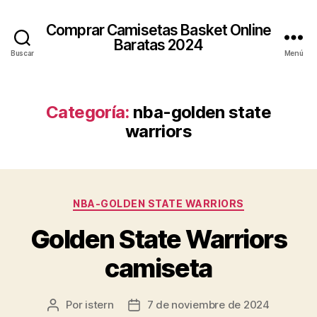
Comprar Camisetas Basket Online
Baratas 2024
Buscar
Menú
Categoría:
nba-golden state
warriors
Categorías
NBA-GOLDEN STATE WARRIORS
Golden State Warriors
camiseta
Por
istern
7 de noviembre de 2024
Autor
Fecha