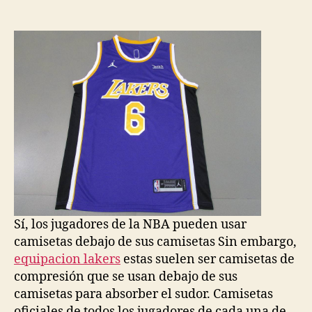
de
de
la
la
entrada
entrada
Sí, los jugadores de la NBA pueden usar
camisetas debajo de sus camisetas Sin embargo,
equipacion lakers
estas suelen ser camisetas de
compresión que se usan debajo de sus
camisetas para absorber el sudor. Camisetas
oficiales de todos los jugadores de cada una de