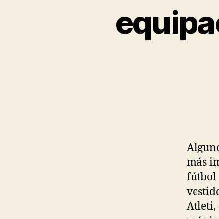
equipac
Alguno
más im
fútbol
vestid
Atleti