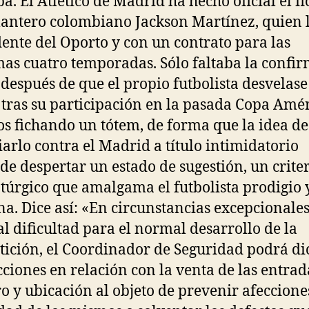
a. El Atlético de Madrid ha hecho oficial el fi
lantero colombiano Jackson Martínez, quien 
ente del Oporto y con un contrato para las
as cuatro temporadas. Sólo faltaba la confi
l después de que el propio futbolista desvelase
 tras su participación en la pasada Copa Amér
s fichando un tótem, de forma que la idea de
arlo contra el Madrid a título intimidatorio
de despertar un estado de sugestión, un crite
úrgico que amalgama el futbolista prodigio y
na. Dice así: «En circunstancias excepcionale
al dificultad para el normal desarrollo de la
ición, el Coordinador de Seguridad podrá di
cciones en relación con la venta de las entrad
 y ubicación al objeto de prevenir afecciones