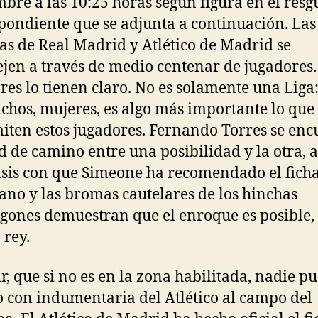
bre a las 10:25 horas según figura en el res
pondiente que se adjunta a continuación. Las
ias de Real Madrid y Atlético de Madrid se
ejen a través de medio centenar de jugadores.
res lo tienen claro. No es solamente una Liga
hos, mujeres, es algo más importante lo que 
iten estos jugadores. Fernando Torres se enc
d de camino entre una posibilidad y la otra,
asis con que Simeone ha recomendado el ficha
ano y las bromas cautelares de los hinchas
ones demuestran que el enroque es posible,
 rey.
ir, que si no es en la zona habilitada, nadie pu
o con indumentaria del Atlético al campo del