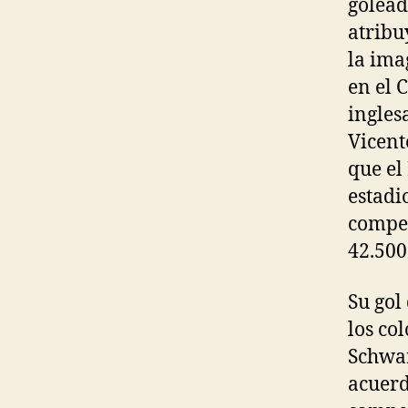
golead
atribu
la ima
en el 
ingles
Vicent
que el
estadi
compet
42.500
Su gol
los co
Schwar
acuerd