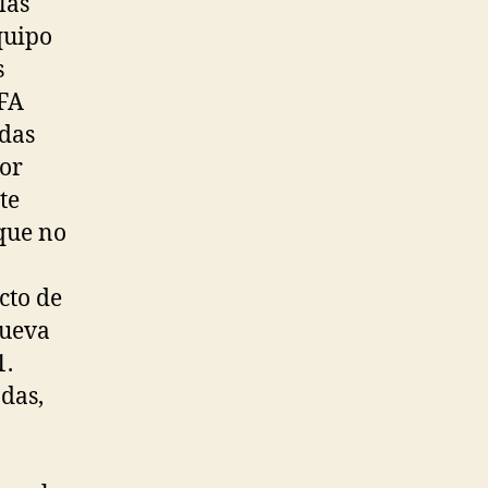
las
quipo
s
EFA
das
por
te
que no
cto de
nueva
1.
das,