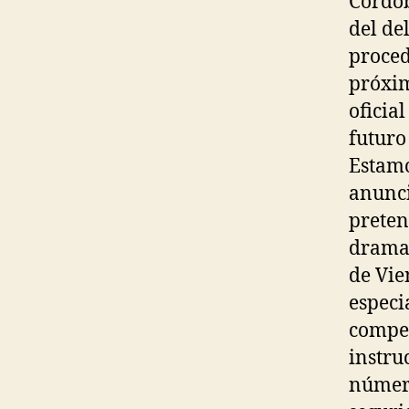
Córdob
del de
proced
próxim
oficia
futuro
Estamo
anunci
preten
dramat
de Vie
especi
compet
instru
número