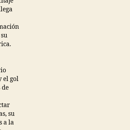
chaje
llega
rmación
 su
ica.
rio
 el gol
s de
ctar
as, su
 a la