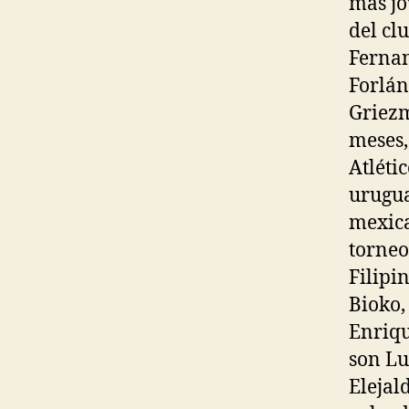
más jo
del cl
Fernan
Forlán
Griezm
meses,
Atléti
urugua
mexica
torneo
Filipi
Bioko,
Enriqu
son Lu
Elejal