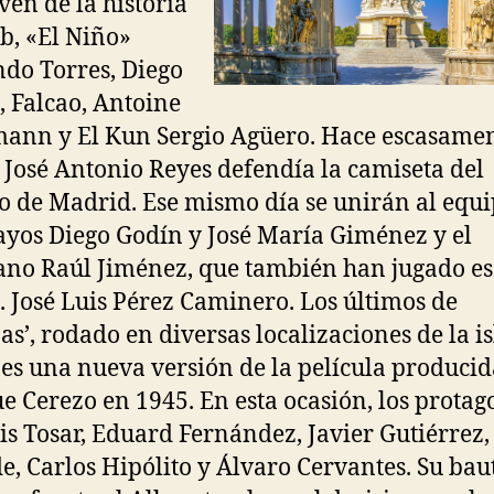
ven de la historia
ub, «El Niño»
do Torres, Diego
, Falcao, Antoine
ann y El Kun Sergio Agüero. Hace escasamen
 José Antonio Reyes defendía la camiseta del
co de Madrid. Ese mismo día se unirán al equi
yos Diego Godín y José María Giménez y el
no Raúl Jiménez, que también han jugado es
. José Luis Pérez Caminero. Los últimos de
nas’, rodado en diversas localizaciones de la is
 es una nueva versión de la película producid
e Cerezo en 1945. En esta ocasión, los protag
is Tosar, Eduard Fernández, Javier Gutiérrez,
de, Carlos Hipólito y Álvaro Cervantes. Su ba