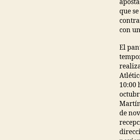
aposta
que se
contra
con un
El pan
tempor
realiz
Atléti
10:00 
octubr
Martín
de nov
recepc
direcc