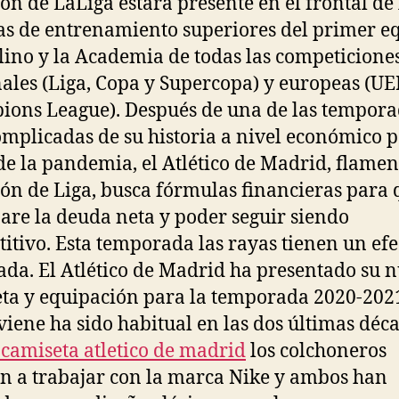
n de LaLiga estará presente en el frontal de 
s de entrenamiento superiores del primer e
ino y la Academia de todas las competicione
ales (Liga, Copa y Supercopa) y europeas (U
ons League). Después de una de las tempora
mplicadas de su historia a nivel económico 
de la pandemia, el Atlético de Madrid, flamen
n de Liga, busca fórmulas financieras para 
pare la deuda neta y poder seguir siendo
itivo. Esta temporada las rayas tienen un efe
ada. El Atlético de Madrid ha presentado su 
ta y equipación para la temporada 2020-202
iene ha sido habitual en las dos últimas déca
camiseta atletico de madrid
los colchoneros
n a trabajar con la marca Nike y ambos han