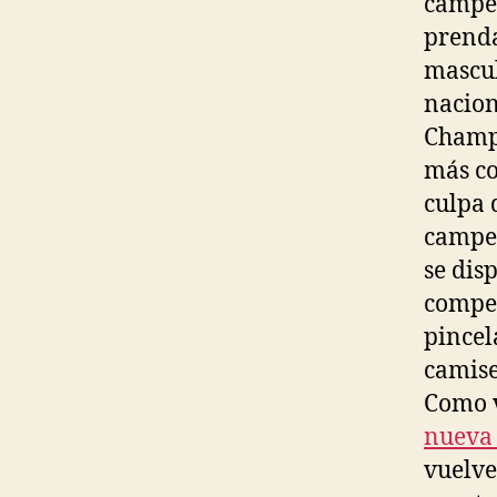
campeó
prenda
mascul
nacion
Champi
más co
culpa 
campeó
se dis
compet
pincel
camise
Como v
nueva 
vuelve