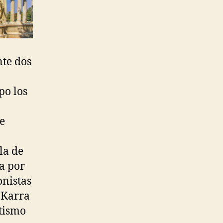
te dos
po los
e
la de
a por
onistas
 Karra
utismo