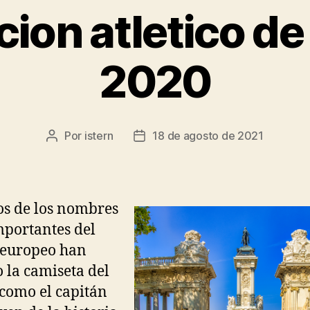
ion atletico d
2020
Por
istern
18 de agosto de 2021
Autor
Fecha
de
de
la
la
entrada
entrada
s de los nombres
portantes del
 europeo han
o la camiseta del
, como el capitán