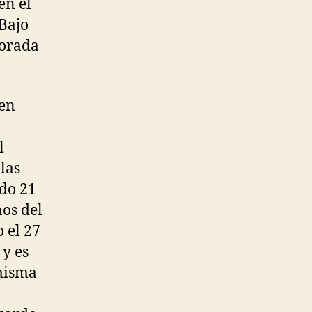
en el
 Bajo
porada
 en
l
 las
ado 21
nos del
 el 27
y es
 misma