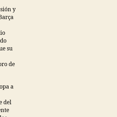
sión y
 Barça
dio
ado
ue su
oro de
ropa a
e del
ente