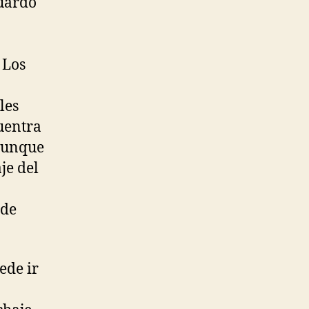
guardo
 Los
:
les
uentra
 aunque
je del
 de
ede ir