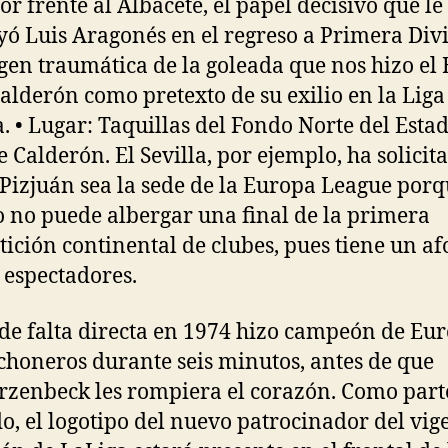
or frente al Albacete, el papel decisivo que le
yó Luis Aragonés en el regreso a Primera Divi
gen traumática de la goleada que nos hizo el
Calderón como pretexto de su exilio en la Liga
a. • Lugar: Taquillas del Fondo Norte del Esta
e Calderón. El Sevilla, por ejemplo, ha solicit
 Pizjuán sea la sede de la Europa League porq
o no puede albergar una final de la primera
ición continental de clubes, pues tiene un af
 espectadores.
 de falta directa en 1974 hizo campeón de Eu
lchoneros durante seis minutos, antes de que
zenbeck les rompiera el corazón. Como part
o, el logotipo del nuevo patrocinador del vig