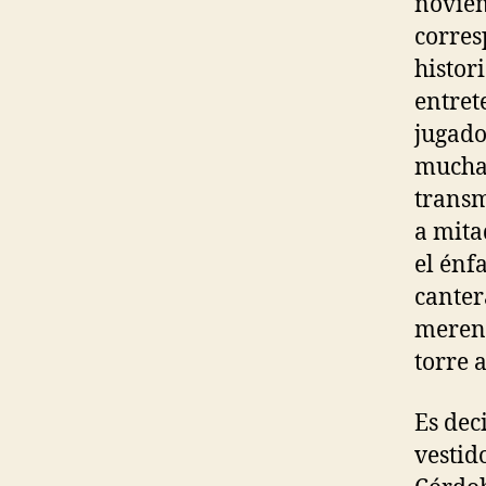
noviem
corres
histor
entret
jugado
muchac
transm
a mita
el énf
canter
mereng
torre a
Es dec
vestid