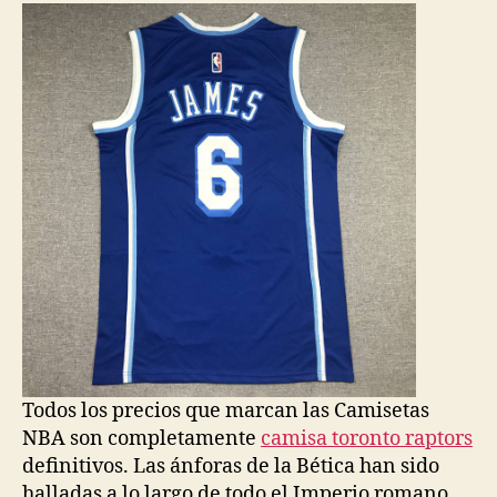
entrada
entrada
Todos los precios que marcan las Camisetas
NBA son completamente
camisa toronto raptors
definitivos. Las ánforas de la Bética han sido
halladas a lo largo de todo el Imperio romano