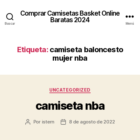
Comprar Camisetas Basket Online
Baratas 2024
Buscar
Menú
Etiqueta:
camiseta baloncesto
mujer nba
Categorías
UNCATEGORIZED
camiseta nba
Por
istern
8 de agosto de 2022
Autor
Fecha
de
de
la
la