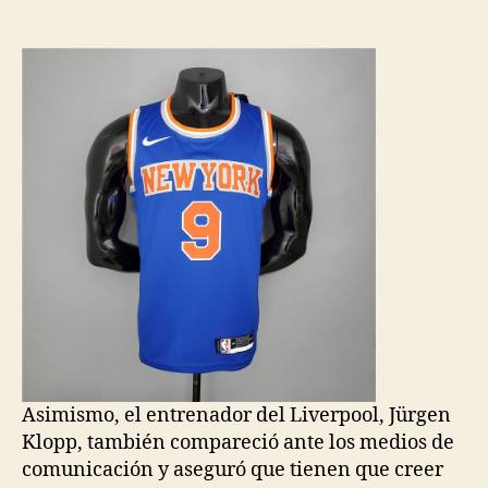
de
de
la
la
entrada
entrada
Asimismo, el entrenador del Liverpool, Jürgen
Klopp, también compareció ante los medios de
comunicación y aseguró que tienen que creer