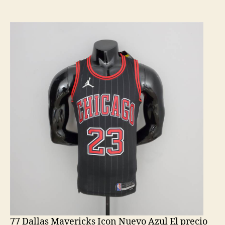
de
de
la
la
entrada
entrada
77 Dallas Mavericks Icon Nuevo Azul El precio