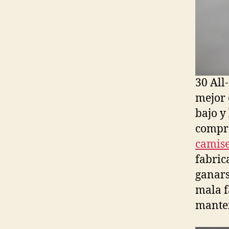
30 All
mejor 
bajo y
compra
camise
fabric
ganars
mala f
manten