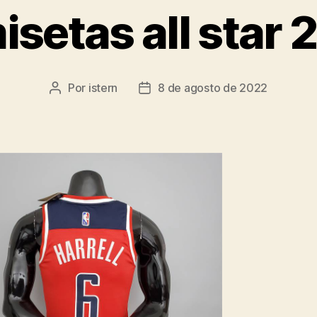
isetas all star 
Por
istern
8 de agosto de 2022
Autor
Fecha
de
de
la
la
entrada
entrada