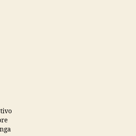
tivo
bre
enga