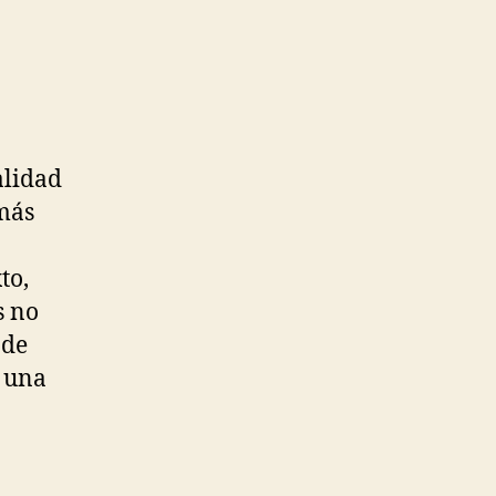
alidad
 más
to,
s no
 de
e una