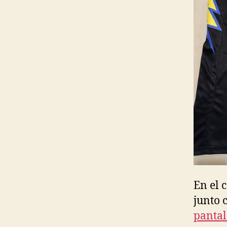
En el 
junto 
panta