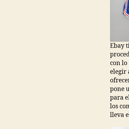
Ebay t
proced
con lo
elegir
ofrece
pone u
para e
los co
lleva e