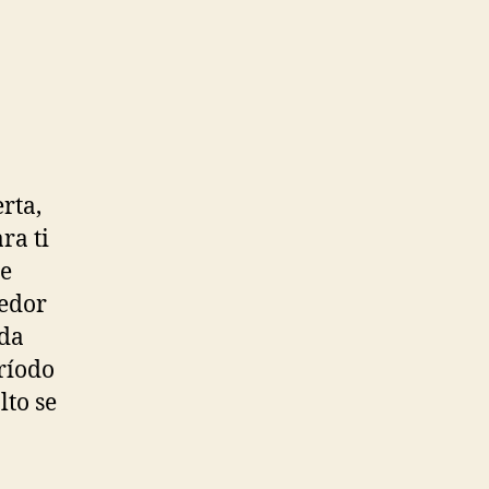
rta,
ra ti
de
dedor
ada
eríodo
lto se