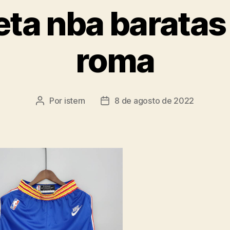
ta nba baratas
roma
Por
istern
8 de agosto de 2022
Autor
Fecha
de
de
la
la
entrada
entrada