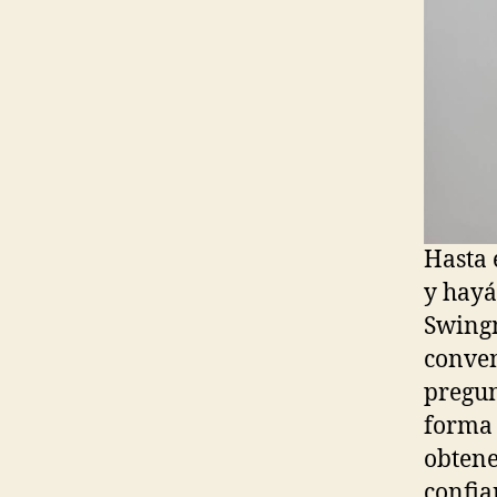
Hasta 
y hayá
Swingm
conve
pregun
forma 
obtene
confia