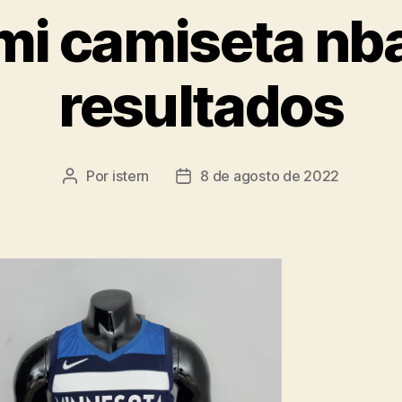
mi camiseta nb
resultados
Por
istern
8 de agosto de 2022
Autor
Fecha
de
de
la
la
entrada
entrada