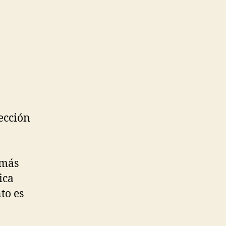
ección
 más
ica
to es