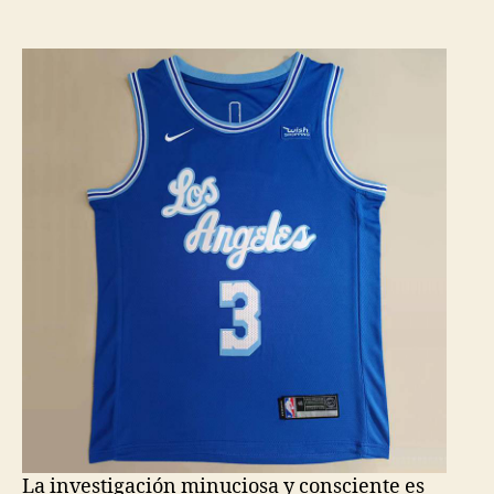
de
de
la
la
entrada
entrada
La investigación minuciosa y consciente es