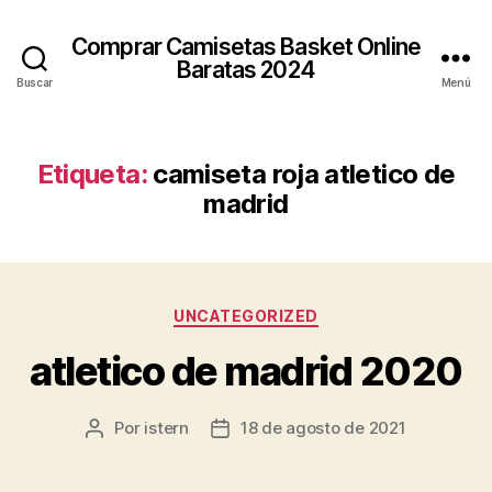
Comprar Camisetas Basket Online
Baratas 2024
Buscar
Menú
Etiqueta:
camiseta roja atletico de
madrid
Categorías
UNCATEGORIZED
atletico de madrid 2020
Por
istern
18 de agosto de 2021
Autor
Fecha
de
de
la
la