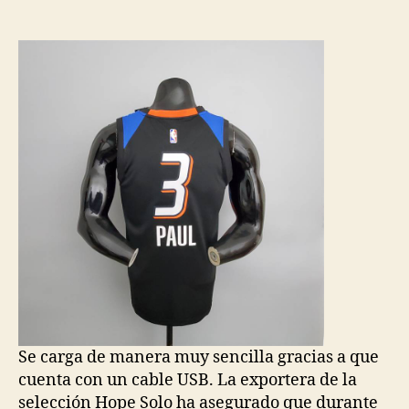
de
de
la
la
entrada
entrada
Se carga de manera muy sencilla gracias a que
cuenta con un cable USB. La exportera de la
selección Hope Solo ha asegurado que durante