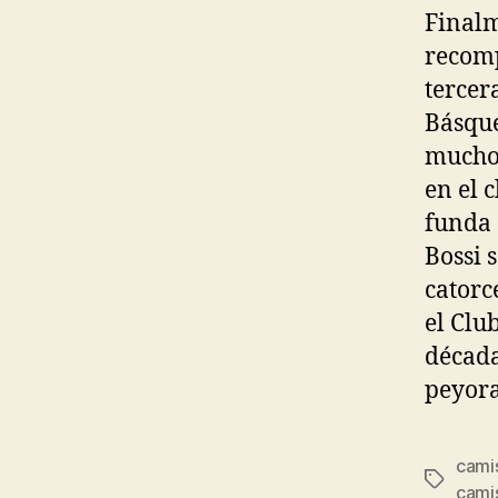
Finalm
recomp
tercer
Básque
muchos
en el 
funda 
Bossi 
catorc
el Clu
década
peyora
cami
Etiqueta
cami