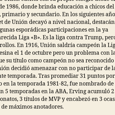
e 1986, donde brinda educación a chicos del
l, primario y secundario. En los siguientes años
t de Unión decayó a nivel nacional, destacá
lgunas esporádicas participaciones en la ya
recida Liga «B». Es la liga contra Trump, per
rollos. En 1916, Unión saldría campeón la Li
esina el 1 de octubre pero un problema con l
ue su título como campeón no sea reconocido 
ión decidió amenazar con no participar de l
nte temporada. Tras promediar 31 puntos por
o en la temporada 1981-82, fue nombrado de
n 5 temporadas en la ABA, Erving acumuló 2
natos, 3 títulos de MVP y encabezó en 3 oca
ta de máximos anotadores.