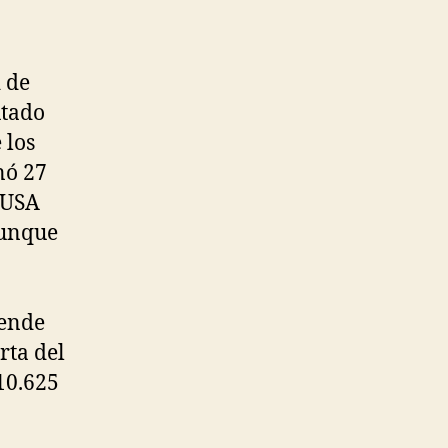
d de
utado
 los
nó 27
ó USA
aunque
iende
rta del
10.625