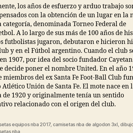
ente, los años de esfuerzo y arduo trabajo so
ensados con la obtención de un lugar en la 
a categoría, denominada Torneo Federal de
tbol. A lo largo de sus más de 100 años de his
 futbolistas jugaron, debutaron e hicieron hi
club y en el Fútbol argentino. Cuando el club s
en 1907, por idea del socio fundador Cayeta
se decide poner el nombre United. En el año 1
e miembros del ex Santa Fe Foot-Ball Club f
b Atlético Unión de Santa Fe. El mote nace en 
 de 1920 y originalmente tenía un sentido
tivo relacionado con el origen del club.
setas equipos nba 2017
,
camisetas nba de algodon 3xl
,
dibuj
s
setas nba