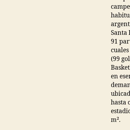
campeó
habitu
argent
Santa 
91 par
cuales
(99 go
Basket
en ese
deman
ubicad
hasta 
estadi
m².