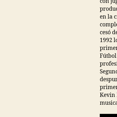
con ju
produc
en la 
comple
cesó d
1992 l
primer
Fútbol
profes
Segund
despun
primer
Kevin 
musica