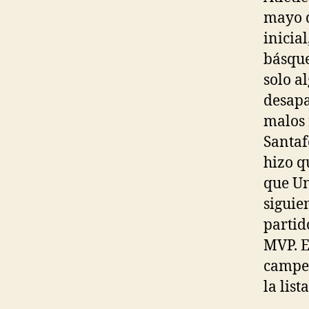
mayo d
inicia
básque
solo a
desapa
malos 
Santaf
hizo q
que Un
siguie
partid
MVP. E
campeo
la lis