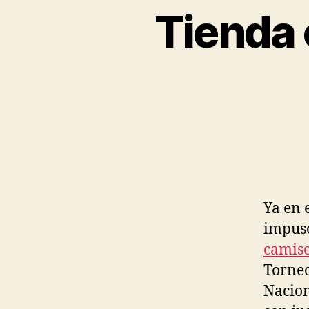
Tienda 
Ya en 
impuso
camise
Torneo
Nacion