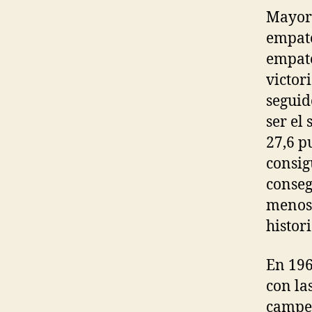
Mayor 
empate
empate
victor
seguid
ser el
27,6 p
consig
conseg
menos 
histor
En 196
con la
campeó