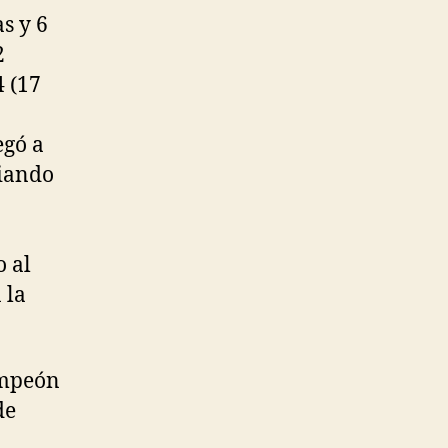
s y 6
2
4 (17
egó a
diando
o al
 la
ampeón
de