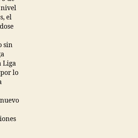
 nivel
, el
ndose
o sin
ga
a Liga
por lo
a
 nuevo
siones