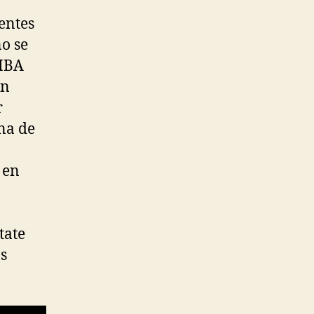
entes
no se
FIBA
en
r
na de
 en
tate
s