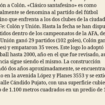
n a Colón. «Clásico santafesino» es como
almente se denomina al partido del fútbol
ino que enfrenta a los dos clubes de la ciuda
Fe: Colón y Unión. Hasta la fecha se han disp
tidos dentro de los campeonatos de la AFA, de
 Unión ganó 29 partidos (102 goles), Colón ga
les) y empataron 35 veces. Este logo lo adopt
ball hasta 2000, año en el que fue revisado, 
ncia sigue siendo el mismo. La construcción
dó dos años aproximadamente, se encuentra
o en la avenida López y Planes 3553 y se ext
calle Cándido Pujato, con una superficie cubie
o de 1.100 metros cuadrados en un predio de 