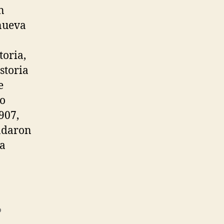
n
nueva
toria,
storia
e
no
907,
undaron
la
o