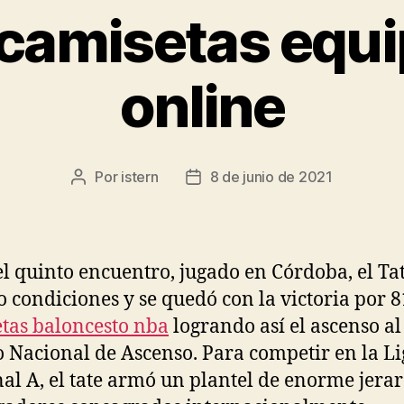
camisetas equ
online
Por
istern
8 de junio de 2021
Autor
Fecha
de
de
la
la
entrada
entrada
el quinto encuentro, jugado en Córdoba, el Ta
 condiciones y se quedó con la victoria por 8
tas baloncesto nba
logrando así el ascenso al
 Nacional de Ascenso. Para competir en la Li
al A, el tate armó un plantel de enorme jerar