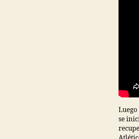
Luego 
se ini
recupe
Atléti