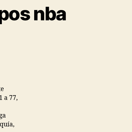
ipos nba
te
1 a 77,
ga
quía,