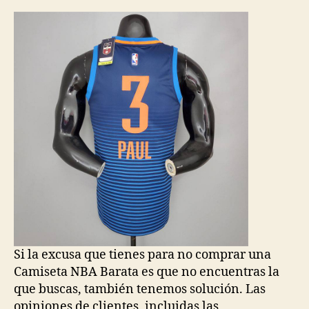
la
la
entrada
entrada
Si la excusa que tienes para no comprar una
Camiseta NBA Barata es que no encuentras la
que buscas, también tenemos solución. Las
opiniones de clientes, incluidas las