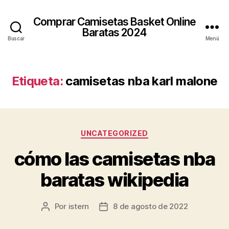
Comprar Camisetas Basket Online
Baratas 2024
Buscar
Menú
Etiqueta:
camisetas nba karl malone
Categorías
UNCATEGORIZED
cómo las camisetas nba
baratas wikipedia
Por
istern
8 de agosto de 2022
Autor
Fecha
de
de