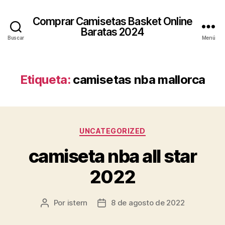
Comprar Camisetas Basket Online
Baratas 2024
Buscar
Menú
Etiqueta:
camisetas nba mallorca
Categorías
UNCATEGORIZED
camiseta nba all star
2022
Por
istern
8 de agosto de 2022
Autor
Fecha
de
de