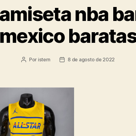
camiseta nba ba
mexico barata
Por
istern
8 de agosto de 2022
Autor
Fecha
de
de
la
la
entrada
entrada