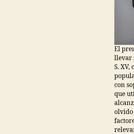
El pre
llevar
S. XV,
popula
con so
que ut
alcanz
olvido
factor
releva