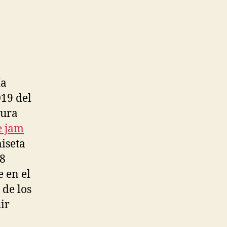
ía
019 del
tura
e jam
iseta
98
 en el
 de los
ir