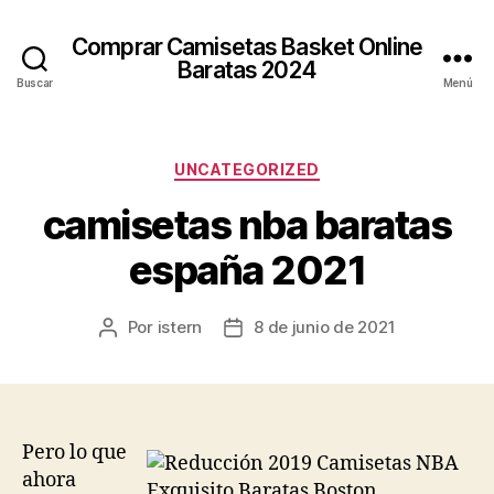
Comprar Camisetas Basket Online
Baratas 2024
Buscar
Menú
Categorías
UNCATEGORIZED
camisetas nba baratas
españa 2021
Por
istern
8 de junio de 2021
Autor
Fecha
de
de
la
la
entrada
entrada
Pero lo que
ahora