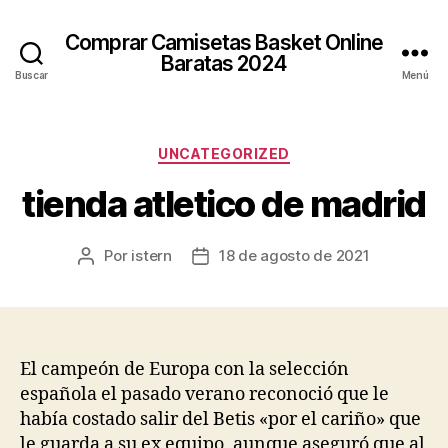
Comprar Camisetas Basket Online
Baratas 2024
Buscar
Menú
Categorías
UNCATEGORIZED
tienda atletico de madrid
Por
istern
18 de agosto de 2021
Autor
Fecha
de
de
la
la
entrada
entrada
El campeón de Europa con la selección
española el pasado verano reconoció que le
había costado salir del Betis «por el cariño» que
le guarda a su ex equipo, aunque aseguró que al