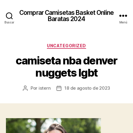
Comprar Camisetas Basket Online
Baratas 2024
Buscar
Menú
Categorías
UNCATEGORIZED
camiseta nba denver
nuggets lgbt
Por
istern
18 de agosto de 2023
Autor
Fecha
de
de
la
la
entrada
entrada