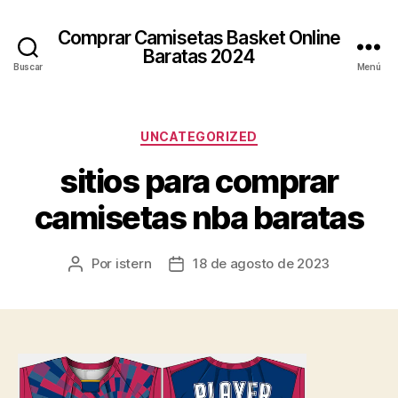
Comprar Camisetas Basket Online
Baratas 2024
Buscar
Menú
Categorías
UNCATEGORIZED
sitios para comprar
camisetas nba baratas
Por
istern
18 de agosto de 2023
Autor
Fecha
de
de
la
la
entrada
entrada