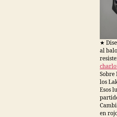
★ Dise
al bal
resist
charlo
Sobre 
los La
Esos l
partid
Cambia
en roj