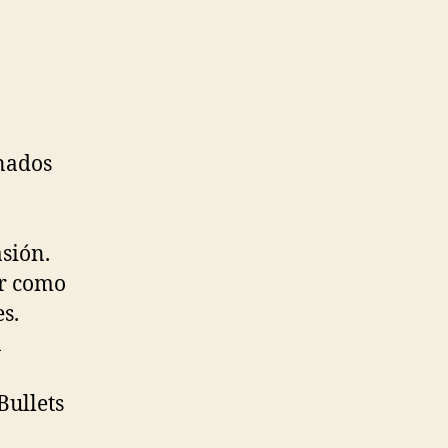
onados
asión.
er como
s.
n
Bullets