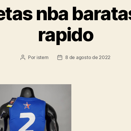
tas nba barata
rapido
Por
istern
8 de agosto de 2022
Autor
Fecha
de
de
la
la
entrada
entrada