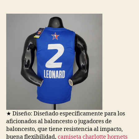
de
de
la
la
entrada
entrada
★ Diseño: Diseñado específicamente para los
aficionados al baloncesto o jugadores de
baloncesto, que tiene resistencia al impacto,
buena flexibilidad,
camiseta charlotte hornets