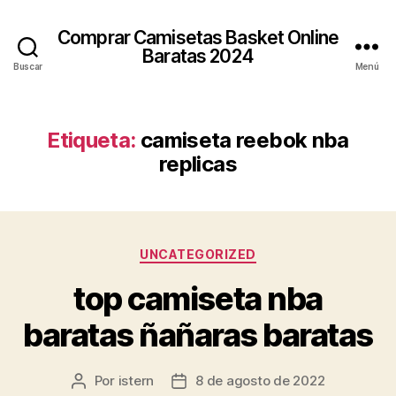
Comprar Camisetas Basket Online
Baratas 2024
Buscar
Menú
Etiqueta:
camiseta reebok nba
replicas
Categorías
UNCATEGORIZED
top camiseta nba
baratas ñañaras baratas
Por
istern
8 de agosto de 2022
Autor
Fecha