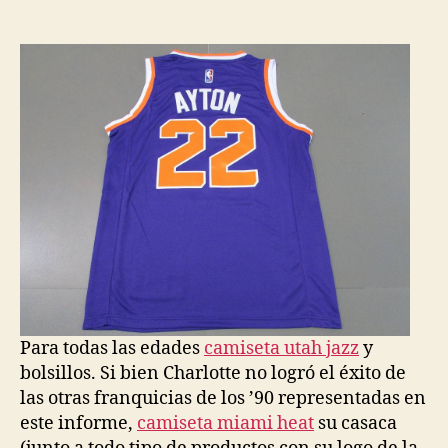
de
de
la
la
entrada
entrada
Para todas las edades
camiseta utah jazz
y
bolsillos. Si bien Charlotte no logró el éxito de
las otras franquicias de los ’90 representadas en
este informe,
camiseta miami heat
su casaca