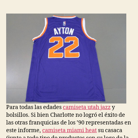
de
de
la
la
entrada
entrada
Para todas las edades
camiseta utah jazz
y
bolsillos. Si bien Charlotte no logró el éxito de
las otras franquicias de los ’90 representadas en
este informe,
camiseta miami heat
su casaca