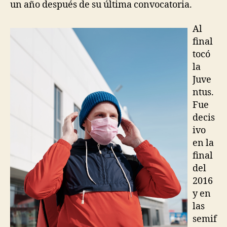
un año después de su última convocatoria.
Al
final
tocó
la
Juve
ntus.
Fue
decis
ivo
en la
final
del
2016
y en
las
semif